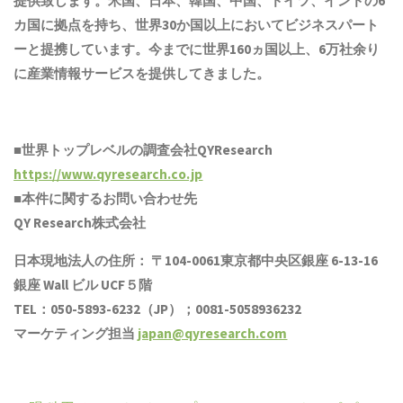
提供致します。米国、日本、韓国、中国
、ドイツ、
インド
の6
カ国に拠点を
持ち
、世界30か国以上においてビジネスパート
ーと提携しています。今までに世界1
6
0ヵ国以上、6万社余り
に産業情報サービスを提供してきました。
■世界トップレベルの調査会社QYResearch
https://www.qyresearch.co.jp
■本件に関するお問い合わせ先
QY Research株式会社
日本現地法人の住所： 〒104-0061東京都中央区銀座 6-13-16
銀座 Wall ビル UCF５階
TEL：050-5893-6232（JP）；0081-5058936232
マーケティング担当
japan@qyresearch.com