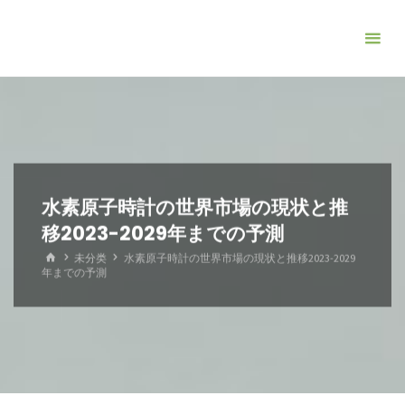
コ
ン
テ
ン
ツ
へ
ス
キ
水素原子時計の世界市場の現状と推
ッ
移2023-2029年までの予測
プ
ホ
未分类
水素原子時計の世界市場の現状と推移2023-2029
ー
年までの予測
ム