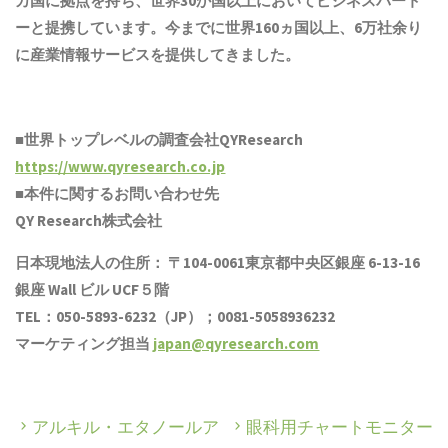
カ国に拠点を
持ち
、世界30か国以上においてビジネスパート
ーと提携しています。今までに世界1
6
0ヵ国以上、6万社余り
に産業情報サービスを提供してきました。
■世界トップレベルの調査会社QYResearch
https://www.qyresearch.co.jp
■本件に関するお問い合わせ先
QY Research株式会社
日本現地法人の住所： 〒104-0061東京都中央区銀座 6-13-16
銀座 Wall ビル UCF５階
TEL：050-5893-6232（JP）；0081-5058936232
マーケティング担当
japan@qyresearch.com
アルキル・エタノールア
眼科用チャートモニター