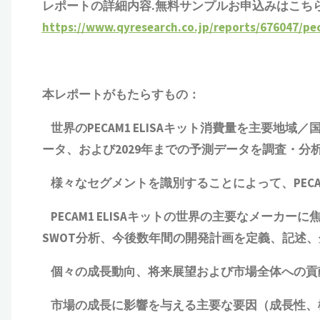
レポートの詳細内容.無料サンプルお申込みはこち
https://www.qyresearch.co.jp/reports/676047/pec
本レポートがもたらすもの：
世界の
PECAM1 ELISAキット
消費量を主要地域／
ータ、および2029年までの予測データを調査・分
様々なセグメントを識別することによって、
PEC
PECAM1 ELISAキット
の世界の主要なメーカーに
SWOT分析、今後数年間の開発計画を定義、記述
個々の成長動向、将来展望および市場全体への貢
市場の成長に影響を与える主要な要因（成長性、