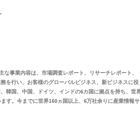
ー
主な事業内容は、
市場調査レポート、リサーチレポート、
の業務を行い、お客様のグローバルビジネス、新ビジネスに役
本、韓国、中国
、ドイツ、
インド
の6
カ国に拠点を
持ち
、世
います。今までに世界1
6
0ヵ国以上、6万社余りに産業情報サ