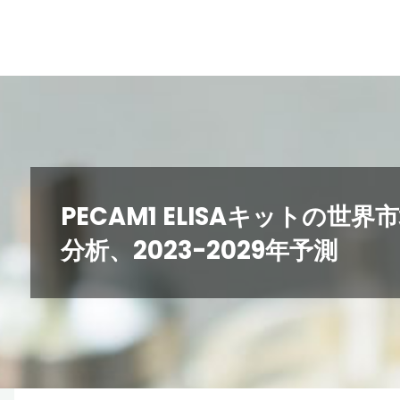
コ
ン
テ
ン
ツ
へ
ス
キ
PECAM1 ELISAキットの
ッ
分析、2023-2029年予測
プ