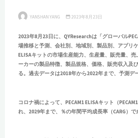
YANSHAN YANG
2023年8月23日
2023年
8
月
2
3
日に、QYResearchは
「
グローバル
PE
場推移と予測、会社別、地域別、製品別、アプリ
ELISAキット
の市場生産能力、生産量、販売量、売
ーカーの製品特徴、製品規格、価格、販売収入及
る。過去データは2018年から2022年まで、予測デー
コロナ禍によって、PECAM1 ELISAキット（PECAM
れ、2029年まで、％の年間平均成長率（CARG