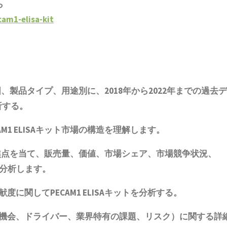
ら
am1-elisa-kit
国、
製品
タイプ、用途別に、2018年から2022年までの
過去
デ
析する。
AM1 ELISAキット
市場の構造を理解します。
焦点を当て、販売量、価値、市場シェア、市場競争状況、
、分析します。
献度に関して
PECAM1 ELISAキット
を分析する。
機会、ドライバー、業界特有の課題、リスク）に関する詳