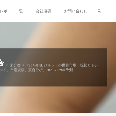
検索
レポート一覧
会社概要
お問い合わせ
合
ホ
未分类
PECAM1 ELISAキットの世界市場：現状とトレ
ー
ンド、市場規模、競合分析、2023-2029年予測
ム