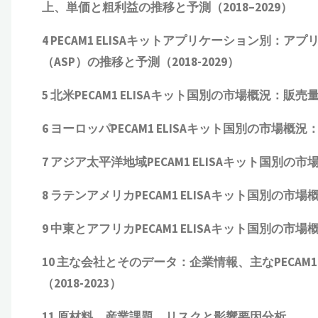
上、単価と粗利益
の推移と予測（
2018
–
2029
）
4
PECAM1 ELISAキット
アプリケーション別：アプ
（ASP）
の推移と予測（2018-2029）
5 北米
PECAM1 ELISAキット
国別の市場概況：販売量、売
6 ヨーロッパ
PECAM1 ELISAキット
国別の市場概況：販
7 アジア太平洋地域
PECAM1 ELISAキット
国別の市場
8 ラテンアメリカ
PECAM1 ELISAキット
国別の市場概況
9 中東とアフリカ
PECAM1 ELISAキット
国別の市場概況
10 主な会社とそのデータ：企業情報、主な
PECAM
（
2018
-202
3
）
11 原材料、産業課題、リスクと影響要因分析