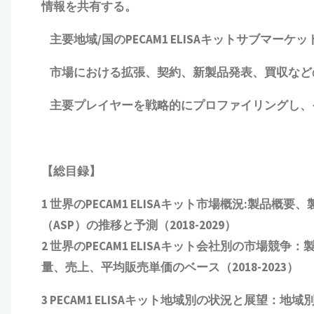
情報を共有する。
主要地域
/
国の
PECAM1 ELISAキット
サブマーケッ
市場における拡張、契約、新製品発表、買収など
主要プレイヤーを戦略的にプロファイリングし、
【総目録】
1 世界の
PECAM1 ELISAキット
市場概況:製品概要、
（ASP）の推移と予測（2018-2029）
2 世界の
PECAM1 ELISAキット
会社別の市場競争：
量、売上、平均販売単価
の
ベース（2018-2023）
3
PECAM1 ELISAキット
地域別の状況と展望：地域別の市場規