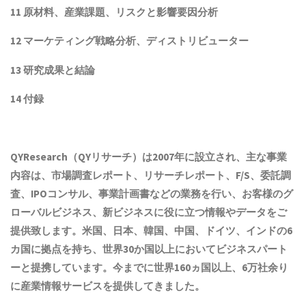
11 原材料、産業課題、リスクと影響要因分析
12 マーケティング戦略分析、ディストリビューター
13 研究成果と結論
14 付録
QYResearch（QYリサーチ）は2007年に設立され
、主な事業
内容は、
市場調査レポート、リサーチレポート、F/S、委託調
査、IPOコンサル、事業計画書などの業務を行い、お客様のグ
ローバルビジネス、新ビジネスに役に立つ情報やデータをご
提供致します。米国、日本、韓国、中国
、ドイツ、
インド
の6
カ国に拠点を
持ち
、世界30か国以上においてビジネスパート
ーと提携しています。今までに世界1
6
0ヵ国以上、6万社余り
に産業情報サービスを提供してきました。