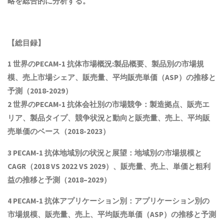
略を総合的に分析する。
【総目録】
1 世界の
PECAM-1 抗体
市場概況:製品概要、製品別の市場規
模、売上市場シェア、販売量、平均販売単価（ASP）の推移と
予測（2018-2029）
2 世界の
PECAM-1 抗体
会社別の市場競争：製造拠点、販売エ
リア、製品タイプ、競争状況と動向
と
販売量、売上、平均販
売単価
の
ベース（2018-2023）
3
PECAM-1 抗体
地域別の状況と展望：地域別の市場規模と
CAGR（2018 VS 2022 VS 2029）、販売量、売上、単価と粗利
益
の推移と予測（
2018
–
2029
）
4
PECAM-1 抗体
アプリケーション別：アプリケーション別の
市場規模
、
販売量
、売上、平均販売単価（ASP）
の推移と予測