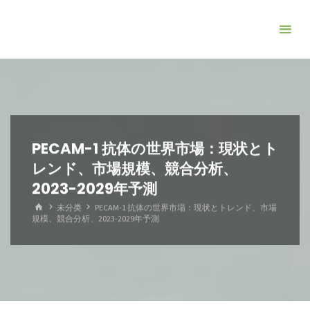
コ
ン
テ
ン
ツ
へ
ス
キ
PECAM-1 抗体の世界市場：現状とト
ッ
レンド、市場規模、競合分析、
プ
2023-2029年予測
ホ
未分类
PECAM-1 抗体の世界市場：現状とトレンド、市場
ー
規模、競合分析、2023-2029年予測
ム