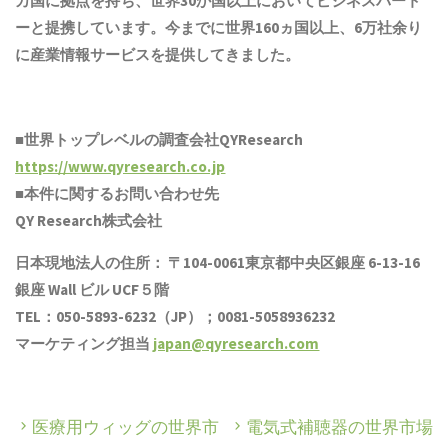
カ国に拠点を
持ち
、世界30か国以上においてビジネスパート
ーと提携しています。今までに世界1
6
0ヵ国以上、6万社余り
に産業情報サービスを提供してきました。
■世界トップレベルの調査会社QYResearch
https://www.qyresearch.co.jp
■本件に関するお問い合わせ先
QY Research株式会社
日本現地法人の住所： 〒104-0061東京都中央区銀座 6-13-16
銀座 Wall ビル UCF５階
TEL：050-5893-6232（JP）；0081-5058936232
マーケティング担当
japan@qyresearch.com
医療用ウィッグの世界市
電気式補聴器の世界市場