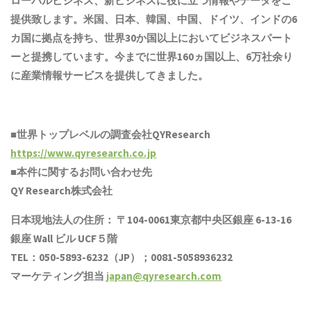
ローバルビジネス、新ビジネスに役に立つ情報やデータをご
提供致します。米国、日本、韓国、中国
、ドイツ、
インド
の6
カ国に拠点を
持ち
、世界30か国以上においてビジネスパート
ーと提携しています。今までに世界1
6
0ヵ国以上、6万社余り
に産業情報サービスを提供してきました。
■世界トップレベルの調査会社QYResearch
https://www.qyresearch.co.jp
■本件に関するお問い合わせ先
QY Research株式会社
日本現地法人の住所： 〒104-0061東京都中央区銀座 6-13-16
銀座 Wall ビル UCF５階
TEL：050-5893-6232（JP）；0081-5058936232
マーケティング担当
japan@qyresearch.com