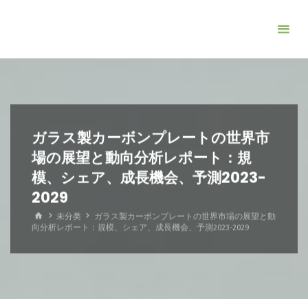
コ
ン
テ
ン
ツ
へ
ス
ガラス製カーボンプレートの世界市
キ
場の展望と動向分析レポート：規
ッ
模、シェア、成長機会、予測2023-
プ
2029
ホ
未分类
ガラス製カーボンプレートの世界市場の展望と動
ー
向分析レポート：規模、シェア、成長機会、予測2023-2029
ム