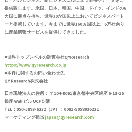
ローバルビジネス、新ビジネスに役に立つ情報やデータをご
提供致します。米国、日本、韓国、中国
、ドイツ、
インド
の6
カ国に拠点を
持ち
、世界30か国以上においてビジネスパート
ーと提携しています。今までに世界1
6
0ヵ国以上、6万社余り
に産業情報サービスを提供してきました。
■世界トップレベルの調査会社QYResearch
https://www.qyresearch.co.jp
■本件に関するお問い合わせ先
QY Research株式会社
日本現地法人の住所： 〒104-0061東京都中央区銀座 6-13-16
銀座 Wall ビル UCF５階
TEL：050-5893-6232（JP）；0081-5058936232
マーケティング担当
japan@qyresearch.com