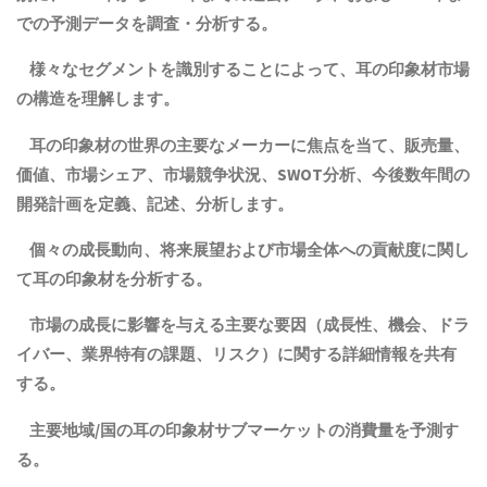
での予測データを調査・分析する。
様々なセグメントを識別することによって、
耳の印象材
市場
の構造を理解します。
耳の印象材
の世界の主要なメーカーに焦点を当て、販売量、
価値、市場シェア、市場競争状況、SWOT分析、今後数年間の
開発計画を定義、記述、分析します。
個々の成長動向、将来展望および市場全体への貢献度に関し
て
耳の印象材
を分析する。
市場の成長に影響を与える主要な要因（成長性、機会、ドラ
イバー、業界特有の課題、リスク）に関する詳細情報を共有
する。
主要地域
/
国の
耳の印象材
サブマーケットの消費量を予測す
る。