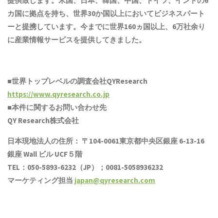
提供致します。米国、日本、韓国、中国
、ドイツ、
インド
の6
カ国に拠点を
持ち
、世界30か国以上においてビジネスパート
ーと提携しています。今までに世界1
6
0ヵ国以上、6万社余り
に産業情報サービスを提供してきました。
■世界トップレベルの調査会社QYResearch
https://www.qyresearch.co.jp
■本件に関するお問い合わせ先
QY Research株式会社
日本現地法人の住所： 〒104-0061東京都中央区銀座 6-13-16
銀座 Wall ビル UCF５階
TEL：050-5893-6232（JP）；0081-5058936232
マーケティング担当
japan@qyresearch.com