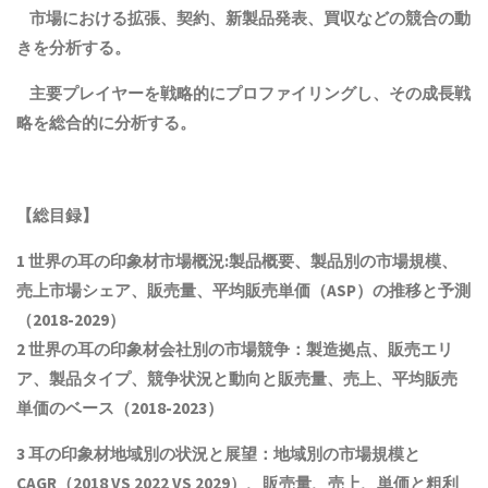
市場における拡張、契約、新製品発表、買収などの競合の動
きを分析する。
主要プレイヤーを戦略的にプロファイリングし、その成長戦
略を総合的に分析する。
【総目録】
1 世界の
耳の印象材
市場概況:製品概要、製品別の市場規模、
売上市場シェア、販売量、平均販売単価（ASP）の推移と予測
（2018-2029）
2 世界の
耳の印象材
会社別の市場競争：製造拠点、販売エリ
ア、製品タイプ、競争状況と動向
と
販売量、売上、平均販売
単価
の
ベース（2018-2023）
3
耳の印象材
地域別の状況と展望：地域別の市場規模と
CAGR（2018 VS 2022 VS 2029）、販売量、売上、単価と粗利