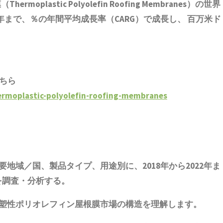
astic Polyolefin Roofing Membranes）の世界
9年まで、％の年間平均成長率（CARG）で成長し、 百万米ド
ちら
ermoplastic-polyolefin-roofing-membranes
要地域／国、
製品
タイプ、用途別に、2018年から2022年ま
を調査・分析する。
塑性ポリオレフィン屋根膜市場の構造を理解します。