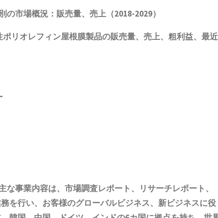
別の市場概況：販売量、売上（2018-2029）
性ポリオレフィン屋根膜製品
の販売量、売上、粗利益、最近
ー
主な事業内容は、
市場調査レポート、リサーチレポート、
の業務を行い、お客様のグローバルビジネス、新ビジネスに役
本、韓国、中国
、ドイツ、
インド
の6
カ国に拠点を
持ち
、世