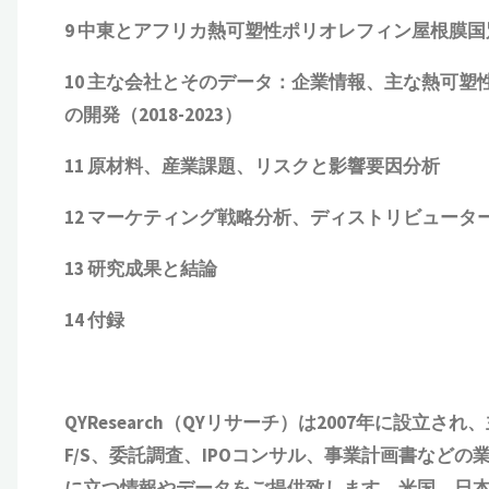
9 中東とアフリカ
熱可塑性ポリオレフィン屋根膜
国
10 主な会社とそのデータ：企業情報、主な熱可塑
の開発（
2018
-202
3
）
11 原材料、産業課題、リスクと影響要因分析
12 マーケティング戦略分析、ディストリビュータ
13 研究成果と結論
14 付録
QYResearch（QYリサーチ）は2007年に設立され
、
F/S、委託調査、IPOコンサル、事業計画書など
に立つ情報やデータをご提供致します。米国、日