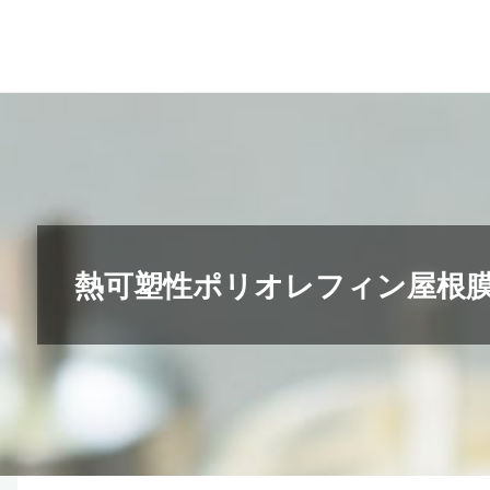
コ
ン
テ
ン
ツ
へ
ス
キ
熱可塑性ポリオレフィン屋根膜の
ッ
プ