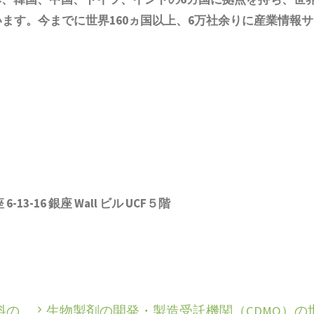
います。今までに世界1
6
0ヵ国以上、6万社余りに産業情報サ
3-16 銀座 Wall ビル UCF５階
料の
生物製剤の開発・製造受託機関（CDMO）の