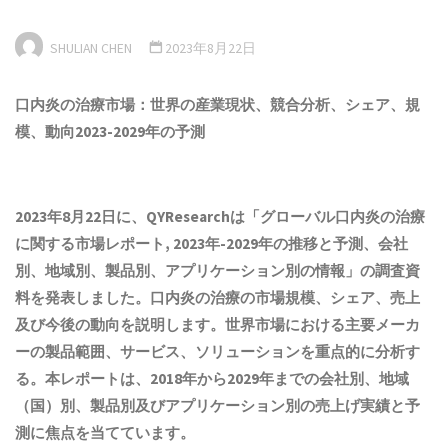
SHULIAN CHEN
2023年8月22日
口内炎の治療市場：世界の産業現状、競合分析、シェア、規
模、動向2023-2029年の予測
2023年8月22日に、QYResearchは「
グローバル口内炎の治療
に関する市場レポート, 2023年-2029年の推移と予測、会社
別、地域別、製品別、アプリケーション別の情報
」の調査資
料を発表しました。口内炎の治療の市場
規模
、
シェア
、
売上
及び今後の動向を説明します。世界市場
における
主要メーカ
ーの製品
範囲
、
サービス、ソリューション
を重点的に分析す
る。
本
レポートは、2018年から2029年までの会社別、地域
（国）別、製品別及びアプリケーション別の売上げ実績と予
測に焦点を当てています。