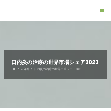
コ
ン
テ
ン
ツ
へ
ス
キ
ッ
口内炎の治療の世界市場シェア2023
プ
ホ
未分类
口内炎の治療の世界市場シェア2023
ー
ム