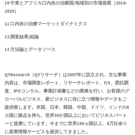
10 中東とアフリカ口内炎の治療国/地域別の市場規模（2018-
2029）
11 口内炎の治療マーケットダイナミクス
12 調査結果/結論
13 方法論とデータソース
QYResearch（QYリサーチ）は2007年に設立され
、主な事業
内容は、
市場調査レポート、リサーチレポート、F/S、委託調
査、IPOコンサル、事業計画書などの業務を行い、お客様のグ
ローバルビジネス、新ビジネスに役に立つ情報やデータをご
提供致します。米国、日本、韓国、中国
、ドイツ、
インド
の6
カ国に拠点を
持ち
、世界30か国以上においてビジネスパート
ーと提携しています。今までに世界1
6
0ヵ国以上、6万社余り
に産業情報サービスを提供してきました。