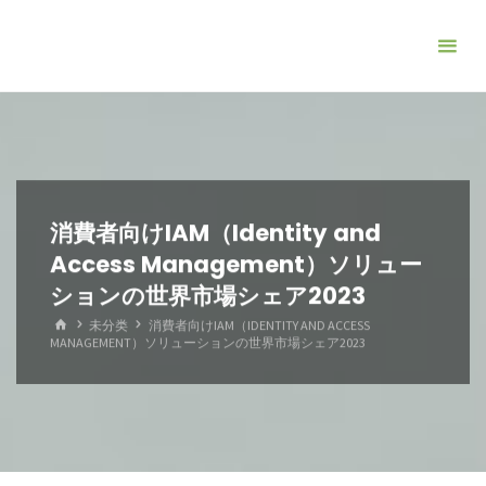
コ
ン
テ
ン
ツ
へ
ス
キ
消費者向けIAM（Identity and
ッ
Access Management）ソリュー
プ
ションの世界市場シェア2023
ホ
未分类
消費者向けIAM（IDENTITY AND ACCESS
ー
MANAGEMENT）ソリューションの世界市場シェア2023
ム