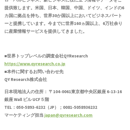
提供致します。米国、日本、韓国、中国
、ドイツ、
インド
の6
カ国に拠点を
持ち
、世界30か国以上においてビジネスパート
ーと提携しています。今までに世界1
6
0ヵ国以上、6万社余り
に産業情報サービスを提供してきました。
■世界トップレベルの調査会社QYResearch
https://www.qyresearch.co.jp
■本件に関するお問い合わせ先
QY Research株式会社
日本現地法人の住所： 〒104-0061東京都中央区銀座 6-13-16
銀座 Wall ビル UCF５階
TEL：050-5893-6232（JP）；0081-5058936232
マーケティング担当
japan@qyresearch.com