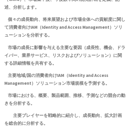
述、分析します。
個々の成長動向、将来展望および市場全体への貢献度に関し
て消費者向けIAM（Identity and Access Management）ソリ
ューションを分析する。
市場の成長に影響を与える主要な要因（成長性、機会、ドラ
イバー、業界サービス、リスクおよびソリューション）に関
する詳細情報を共有する。
主要地域
/
国の消費者向けIAM（Identity and Access
Management）ソリューション
市場規模
を予測する。
市場における、
概要
、
製品範囲
、
推移、予測
などの競合の動
きを分析する。
主要プレイヤーを戦略的に
紹介
し、成長
動向、拡大計画
を総合的に分析する。