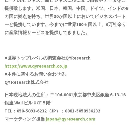
ローバルビジネス、新ビジネスに役に立つ情報やデータをご
提供致します。米国、日本、韓国、中国
、ドイツ、
インド
の6
カ国に拠点を
持ち
、世界30か国以上においてビジネスパート
ーと提携しています。今までに世界1
6
0ヵ国以上、6万社余り
に産業情報サービスを提供してきました。
■世界トップレベルの調査会社QYResearch
https://www.qyresearch.co.jp
■本件に関するお問い合わせ先
QY Research株式会社
日本現地法人の住所： 〒104-0061東京都中央区銀座 6-13-16
銀座 Wall ビル UCF５階
TEL：050-5893-6232（JP）；0081-5058936232
マーケティング担当
japan@qyresearch.com