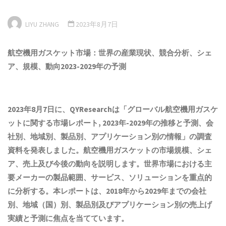
LIYU ZHANG
2023年8月7日
航空機用ガスケット市場：世界の産業現状、競合分析、シェ
ア、規模、動向2023-2029年の予測
2023年8月7日に、QYResearchは「
グローバル航空機用ガスケ
ットに関する市場レポート, 2023年-2029年の推移と予測、会
社別、地域別、製品別、アプリケーション別の情報
」の調査
資料を発表しました。航空機用ガスケットの市場
規模
、
シェ
ア
、
売上
及び今後の動向を説明します。世界市場
における
主
要メーカーの製品
範囲
、
サービス、ソリューション
を重点的
に分析する。
本
レポートは、2018年から2029年までの会社
別、地域（国）別、製品別及びアプリケーション別の売上げ
実績と予測に焦点を当てています。