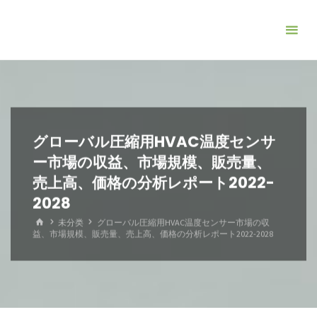
コ
ン
テ
ン
ツ
へ
ス
グローバル圧縮用HVAC温度センサ
キ
ー市場の収益、市場規模、販売量、
ッ
売上高、価格の分析レポート2022-
プ
2028
ホ
未分类
グローバル圧縮用HVAC温度センサー市場の収
ー
益、市場規模、販売量、売上高、価格の分析レポート2022-2028
ム