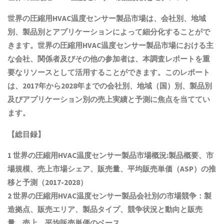
世界の
圧縮用HVAC温度センサー製品
市場は、会社別、地域
別、製品別とアプリケーションによって細分化することがで
きます。世界の
圧縮用HVAC温度センサー製品
市場における主
な会社、関係者及びその他の参加者は、本調査レポートを重
要なリソースとして活用することができます。このレポート
は、2017年から2028年までの会社別、地域（国）別、製品別
及びアプリケーション別の売上実績と予測に焦点を当ててい
ます。
【総目録】
1 世界の
圧縮用HVAC温度センサー製品
市場概況:製品概要、市
場規模
、売上市場シェア、販売量、平均販売単価（ASP）の推
移と予測
（2017-2028）
2 世界の
圧縮用HVAC温度センサー製品
会社別の市場競争：製
造拠点、販売エリア、製品タイプ、競争状況と動向
と
販売
量、売上、平均販売単価
の
ベース