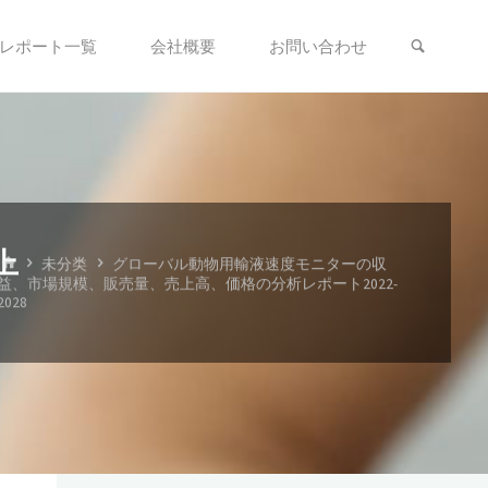
検索
レポート一覧
会社概要
お問い合わせ
上
ホ
未分类
グローバル動物用輸液速度モニターの収
ー
益、市場規模、販売量、売上高、価格の分析レポート2022-
ム
2028