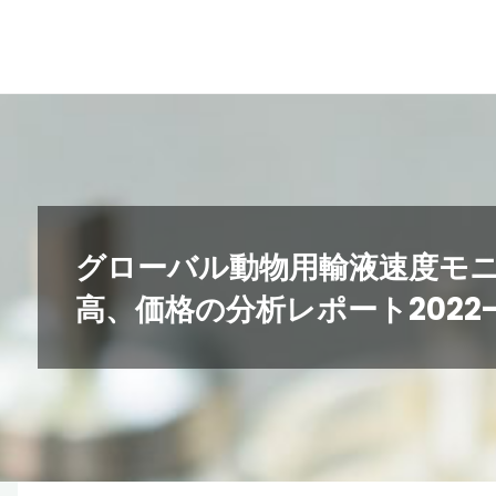
コ
ン
テ
ン
ツ
へ
ス
キ
グローバル動物用輸液速度モ
ッ
高、価格の分析レポート2022-
プ