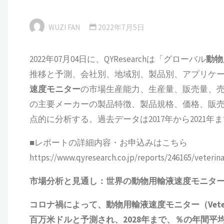
WUZI FAN
2022年7月5日
2022年07月04日に、QYResearchは「グローバル
動物
推移と予測、会社別、地域別、製品別、アプリケ
速度モニター
の市場生産能力、生産量、販売量、
の主要メーカーの製品特徴、製品規格、価格、販
点的に分析する。過去データは2017年から2021年ま
■レポートの詳細内容・お申込みはこちら
https://www.qyresearch.co.jp/reports/246165/veterina
市場分析と見通し：世界の動物用輸液速度モニタ
コロナ禍によって、動物用輸液速度モニター（Veterinary
百万米ドルと予測され、2028年まで、％の年間平