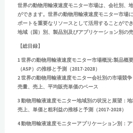
世界の動物用輸液速度モニター市場は、会社別、
ができます。世界の動物用輸液速度モニター市場
ポートを重要なリソースとして活用することができま
地域（国）別、製品別及びアプリケーション別の
【総目録】
1 世界の
動物用輸液速度モニター
市場概況:製品概
（ASP）の推移と予測
（2017-2028）
2 世界の
動物用輸液速度モニター
会社別の市場競争
売量、売上、平均販売単価
の
ベース
3
動物用輸液速度モニター
地域別の状況と展望：地域
売上、単価と粗利益
の推移と予測（2017-2028）
4
動物用輸液速度モニター
アプリケーション別：アプ