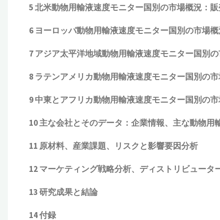
5 北米
動物用輸液速度モニター
国別の市場概況
：販
6 ヨーロッパ
動物用輸液速度モニター
国別の市場概況
7 アジア太平洋地域
動物用輸液速度モニター
国別の
8 ラテンアメリカ
動物用輸液速度モニター
国別の市場
9 中東とアフリカ
動物用輸液速度モニター
国別の市場
10 主な会社とそのデータ
：企業情報、主な
動物用
11 原材料、産業課題、リスクと影響要因分析
12 マーケティング戦略分析、ディストリビュータ
13 研究成果と結論
14 付録