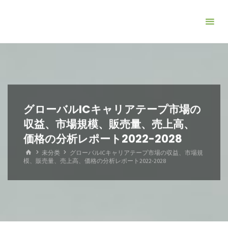
コ
ン
テ
ン
ツ
へ
ス
キ
グローバルICキャリアテープ市場の
ッ
収益、市場規模、販売量、売上高、
プ
価格の分析レポート2022-2028
ホ
未分类
グローバルICキャリアテープ市場の収益、市場規
ー
模、販売量、売上高、価格の分析レポート2022-2028
ム