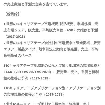
の売上実績と予測に焦点を当てています。
【総目録】
1 世界の
ICキャリアテープ
市場概況:製品概要、市場規模
、売
上市場シェア、販売量、平均販売単価（ASP）の推移と予測
（2017-2028）
2 世界の
ICキャリアテープ
会社別の市場競争：製造拠点、販売
エリア、製品タイプ、競争状況と動向
と
販売量、売上、平均
販売単価
の
ベース
3
ICキャリアテープ
地域別の状況と展望：地域別の市場規模と
CAGR
（2017 VS 2021 VS 2028）、販売量、売上、単価と粗利
益
の推移と予測（2017-2028）
4
ICキャリアテープ
アプリケーション別：アプリケーション別
の市場規模の推移と予測（2017-2028
）
5 北米
ICキャリアテープ
国別の市場概況
：販売量、売上