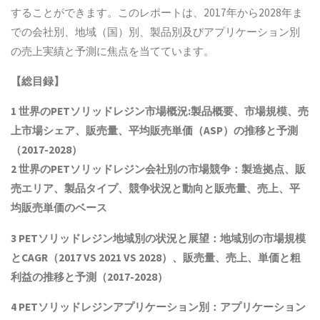
することができます。このレポートは、2017年から2028年ま
での会社別、地域（国）別、製品別及びアプリケーション別
の売上実績と予測に焦点を当てています。
【総目録】
1
世界の
PET
ソリッドレジン市場概況
:
製品概要、市場規模、売
上市場シェア、販売量、平均販売単価（
ASP
）の推移と予測
（
2017-2028
）
2
世界の
PET
ソリッドレジン会社別の市場競争：製造拠点、販
売エリア、製品タイプ、競争状況と動向
と
販売量、売上、平
均販売単価
の
ベース
3 PET
ソリッドレジン地域別の状況と展望：地域別の市場規模
と
CAGR
（
2017 VS 2021 VS 2028
）、販売量、売上、単価と粗
利益
の推移と予測（
2017-2028
）
4 PET
ソリッドレジンアプリケーション別：アプリケーション