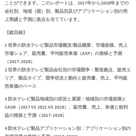
ことができます。このレポートは、2017年から2028年までの
会社別、地域（国）別、製品別及びアプリケーション別の売
上実績と予測に焦点を当てています。
【総目録】
1 世界の
防水テレビ製品
市場概況:製品概要、市場規模
、売上
市場シェア、販売量、平均販売単価（ASP）の推移と予測
（2017-2028）
2 世界の
防水テレビ製品
会社別の市場競争：製造拠点、販売エ
リア、製品タイプ、競争状況と動向
と
販売量、売上、平均販
売単価
の
ベース
3
防水テレビ製品
地域別の状況と展望：地域別の市場規模と
CAGR
（2017 VS 2021 VS 2028）、販売量、売上、単価と粗利
益
の推移と予測（2017-2028）
4
防水テレビ製品
アプリケーション別：アプリケーション別の