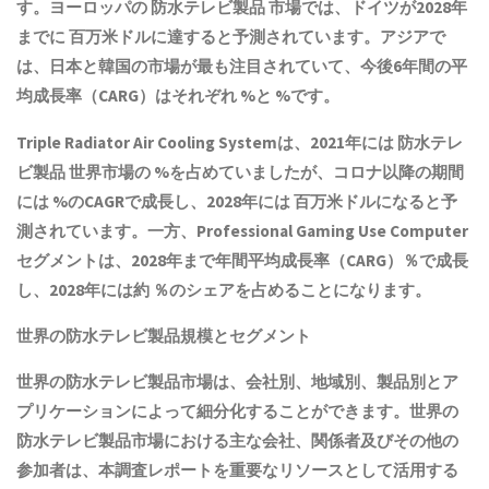
す。ヨーロッパの
防水テレビ製品
市場では、ドイツが2028年
までに 百万米ドルに達すると予測されています。アジアで
は、日本と韓国の市場が最も注目されていて、今後6年間の平
均成長率（CARG）はそれぞれ %と %です。
Triple Radiator Air Cooling Systemは、2021年には
防水テレ
ビ製品
世界市場の %を占めていましたが、コロナ以降の期間
には %のCAGRで成長し、2028年には 百万米ドルになると予
測されています。一方、Professional Gaming Use Computer
セグメントは、2028年まで年間平均成長率（CARG）％で成長
し、2028年には約 ％のシェアを占めることになります。
世界の
防水テレビ製品
規模とセグメント
世界の
防水テレビ製品
市場は、会社別、地域別、製品別とア
プリケーションによって細分化することができます。世界の
防水テレビ製品
市場における主な会社、関係者及びその他の
参加者は、本調査レポートを重要なリソースとして活用する