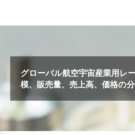
コ
ン
テ
ン
ツ
へ
ス
キ
グローバル航空宇宙産業用レ
ッ
模、販売量、売上高、価格の分析レ
プ