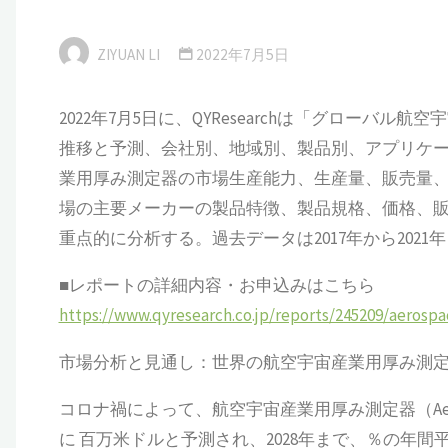
ZIYUAN LI
2022年7月5日
2022年7月5日に、QYResearchは「グローバル航
推移と予測、会社別、地域別、製品別、アプリケ
業用厚み測定器の市場生産能力、生産量、販売量
場の主要メーカーの製品特徴、製品規格、価格、
重点的に分析する。過去データは2017年から2021年
■レポートの詳細内容・お申込みはこちら
https://www.qyresearch.co.jp/reports/245209/aerosp
市場分析と見通し：世界の航空宇宙産業用厚み測
コロナ禍によって、航空宇宙産業用厚み測定器（Aerospace 
に 百万米ドルと予測され、2028年まで、％の年間