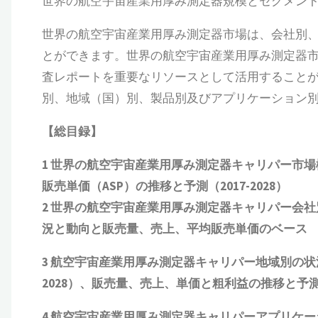
世界の航空宇宙産業用厚み測定器規模とセグメン
世界の航空宇宙産業用厚み測定器市場は、会社別
とができます。世界の航空宇宙産業用厚み測定器
査レポートを重要なリソースとして活用することがで
別、地域（国）別、製品別及びアプリケーション
【総目録】
1
世界の航空宇宙産業用厚み測定器キャリパー市場
販売単価（
ASP
）の推移と予測（
2017-2028
）
2
世界の航空宇宙産業用厚み測定器キャリパー会社
況と動向
と
販売量、売上、平均販売単価
の
ベース
3
航空宇宙産業用厚み測定器キャリパー地域別の状
2028
）、販売量、売上、単価と粗利益
の推移と予
4
航空宇宙産業用厚み測定器キャリパーアプリケー