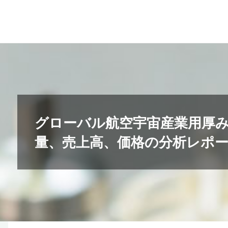
コ
ン
テ
ン
ツ
へ
ス
キ
グローバル航空宇宙産業用厚
ッ
量、売上高、価格の分析レポート2
プ