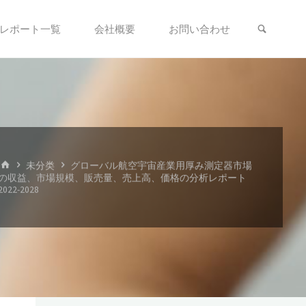
検索
レポート一覧
会社概要
お問い合わせ
ホ
未分类
グローバル航空宇宙産業用厚み測定器市場
ー
の収益、市場規模、販売量、売上高、価格の分析レポート
ム
2022-2028