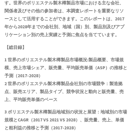
す。世界の
ポリエステル製木樽製品
市場における主な会社、
関係者及びその他の参加者は、本調査レポートを重要なリソ
ースとして活用することができます。このレポートは、2017
年から2028年までの会社別、地域（国）別、製品別及びアプ
リケーション別の売上実績と予測に焦点を当てています。
【総目録】
1 世界の
ポリエステル製木樽製品
市場概況:製品概要、市場規
模
、売上市場シェア、販売量、平均販売単価（ASP）の推移と
予測
（2017-2028）
2 世界の
ポリエステル製木樽製品
会社別の市場競争：製造拠
点、販売エリア、製品タイプ、競争状況と動向
と
販売量、売
上、平均販売単価
の
ベース
3
ポリエステル製木樽製品
地域別の状況と展望：地域別の市場
規模とCAGR
（2017 VS 2021 VS 2028）、販売量、売上、単価
と粗利益
の推移と予測（2017-2028）