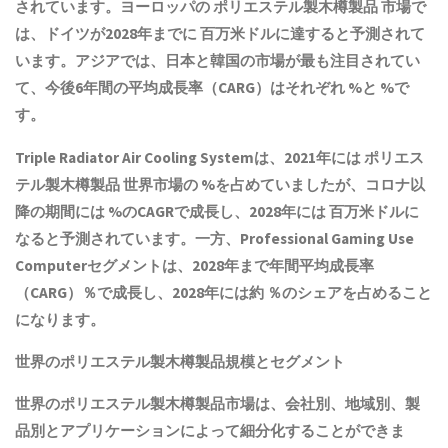
されています。ヨーロッパの
ポリエステル製木樽製品
市場で
は、ドイツが2028年までに 百万米ドルに達すると予測されて
います。アジアでは、日本と韓国の市場が最も注目されてい
て、今後6年間の平均成長率（CARG）はそれぞれ %と %で
す。
Triple Radiator Air Cooling Systemは、2021年には
ポリエス
テル製木樽製品
世界市場の %を占めていましたが、コロナ以
降の期間には %のCAGRで成長し、2028年には 百万米ドルに
なると予測されています。一方、Professional Gaming Use
Computerセグメントは、2028年まで年間平均成長率
（CARG）％で成長し、2028年には約 ％のシェアを占めること
になります。
世界の
ポリエステル製木樽製品
規模とセグメント
世界の
ポリエステル製木樽製品
市場は、会社別、地域別、製
品別とアプリケーションによって細分化することができま