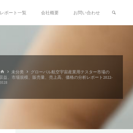
検索
レポート一覧
会社概要
お問い合わせ
、
ホ
未分类
グローバル航空宇宙産業用テスター市場の
ー
収益、市場規模、販売量、売上高、価格の分析レポート2022-
ム
2028