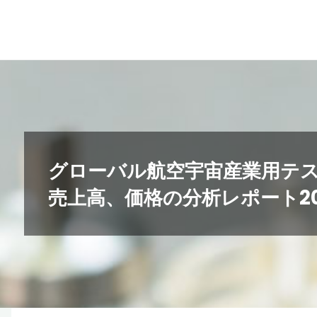
コ
ン
テ
ン
ツ
へ
ス
キ
グローバル航空宇宙産業用テ
ッ
売上高、価格の分析レポート202
プ