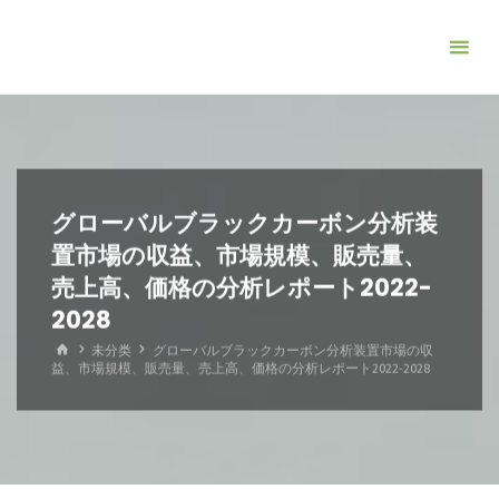
コ
ン
テ
ン
ツ
へ
ス
グローバルブラックカーボン分析装
キ
置市場の収益、市場規模、販売量、
ッ
売上高、価格の分析レポート2022-
プ
2028
ホ
未分类
グローバルブラックカーボン分析装置市場の収
ー
益、市場規模、販売量、売上高、価格の分析レポート2022-2028
ム