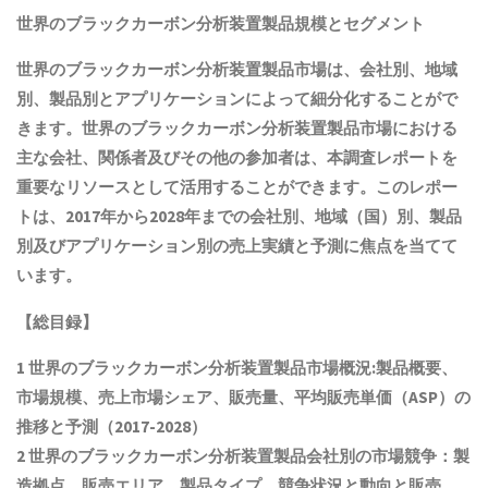
世界の
ブラックカーボン分析装置製品
規模とセグメント
世界の
ブラックカーボン分析装置製品
市場は、会社別、地域
別、製品別とアプリケーションによって細分化することがで
きます。世界の
ブラックカーボン分析装置製品
市場における
主な会社、関係者及びその他の参加者は、本調査レポートを
重要なリソースとして活用することができます。このレポー
トは、2017年から2028年までの会社別、地域（国）別、製品
別及びアプリケーション別の売上実績と予測に焦点を当てて
います。
【総目録】
1 世界の
ブラックカーボン分析装置製品
市場概況:製品概要、
市場規模
、売上市場シェア、販売量、平均販売単価（ASP）の
推移と予測
（2017-2028）
2 世界の
ブラックカーボン分析装置製品
会社別の市場競争：製
造拠点、販売エリア、製品タイプ、競争状況と動向
と
販売