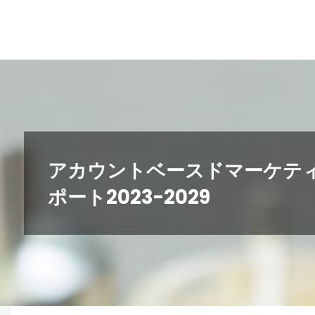
コ
ン
テ
ン
ツ
へ
ス
キ
アカウントベースドマーケテ
ッ
ポート2023-2029
プ