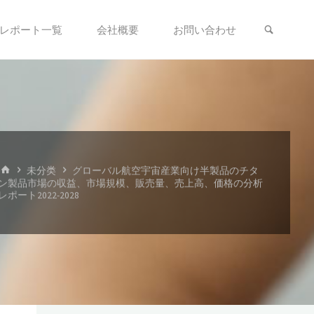
検索
レポート一覧
会社概要
お問い合わせ
ホ
未分类
グローバル航空宇宙産業向け半製品のチタ
ー
ン製品市場の収益、市場規模、販売量、売上高、価格の分析
ム
レポート2022-2028