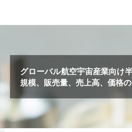
コ
ン
テ
ン
ツ
へ
ス
キ
グローバル航空宇宙産業向け
ッ
規模、販売量、売上高、価格の分
プ