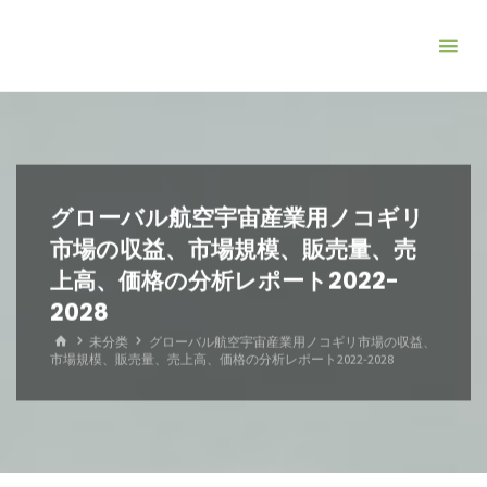
コ
ン
テ
ン
ツ
へ
ス
グローバル航空宇宙産業用ノコギリ
キ
市場の収益、市場規模、販売量、売
ッ
上高、価格の分析レポート2022-
プ
2028
ホ
未分类
グローバル航空宇宙産業用ノコギリ市場の収益、
ー
市場規模、販売量、売上高、価格の分析レポート2022-2028
ム