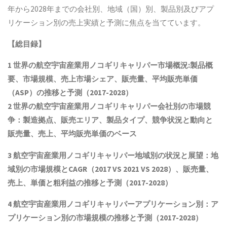
年から2028年までの会社別、地域（国）別、製品別及びアプ
リケーション別の売上実績と予測に焦点を当てています。
【総目録】
1
世界の航空宇宙産業用ノコギリキャリパー市場概況
:
製品概
要、市場規模、売上市場シェア、販売量、平均販売単価
（
ASP
）の推移と予測（
2017-2028
）
2
世界の航空宇宙産業用ノコギリキャリパー会社別の市場競
争：製造拠点、販売エリア、製品タイプ、競争状況と動向
と
販売量、売上、平均販売単価
の
ベース
3
航空宇宙産業用ノコギリキャリパー地域別の状況と展望：地
域別の市場規模と
CAGR
（
2017 VS 2021 VS 2028
）、販売量、
売上、単価と粗利益
の推移と予測（
2017-2028
）
4
航空宇宙産業用ノコギリキャリパーアプリケーション別：ア
プリケーション別の市場規模の推移と予測（
2017-2028
）